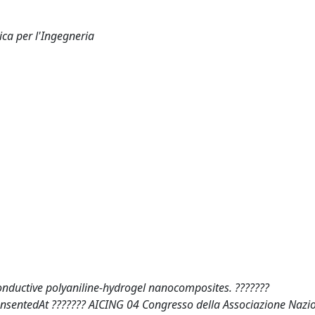
ca per l'Ingegneria
onductive polyaniline-hydrogel nanocomposites. ???????
prensentedAt ??????? AICING 04 Congresso della Associazione Nazi