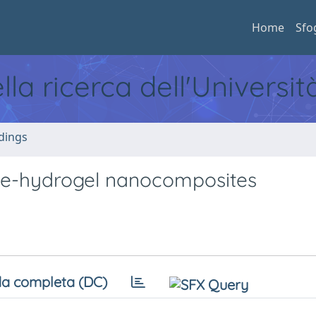
Home
Sfo
ella ricerca dell'Universi
dings
line-hydrogel nanocomposites
a completa (DC)