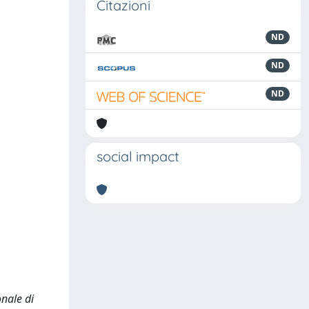
Citazioni
ND
ND
ND
social impact
onale di