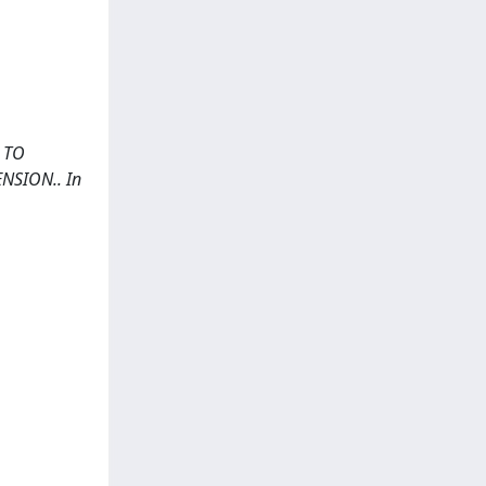
 TO
NSION.. In