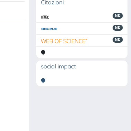
Citazioni
ND
ND
ND
social impact