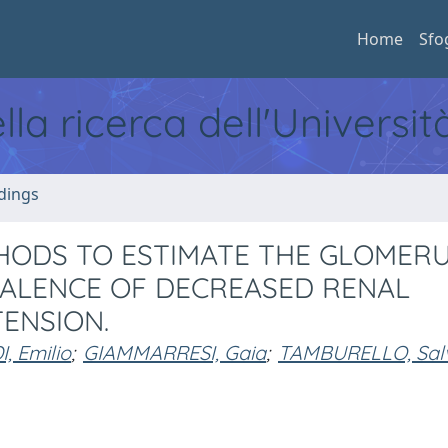
Home
Sfo
ella ricerca dell'Universi
dings
THODS TO ESTIMATE THE GLOMER
VALENCE OF DECREASED RENAL
TENSION.
, Emilio
;
GIAMMARRESI, Gaia
;
TAMBURELLO, Salv