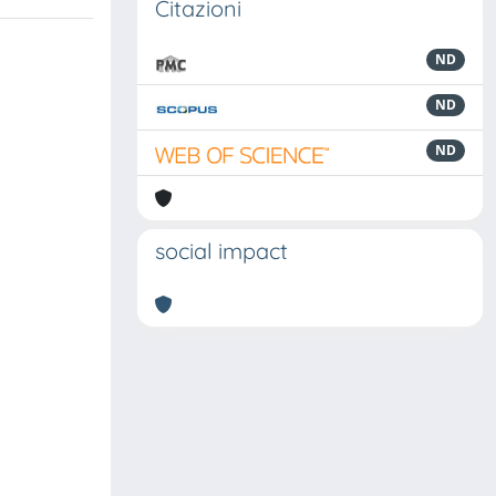
Citazioni
ND
ND
ND
social impact