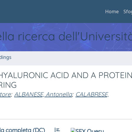
Home
Sfo
ella ricerca dell'Universi
dings
HYALURONIC ACID AND A PROTEIN
RING
tore
;
ALBANESE, Antonella
;
CALABRESE,
a completa (DC)