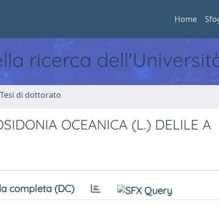
Home
Sfo
ella ricerca dell'Universi
 Tesi di dottorato
SIDONIA OCEANICA (L.) DELILE A
a completa (DC)