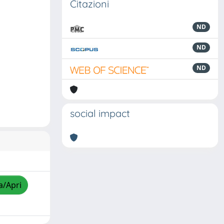
Citazioni
ND
ND
ND
social impact
a/Apri