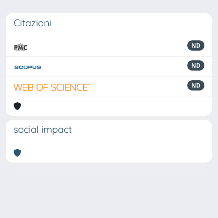
Citazioni
ND
ND
ND
social impact