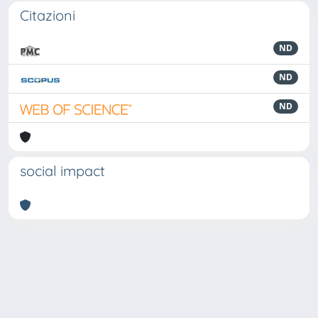
Citazioni
ND
ND
ND
social impact