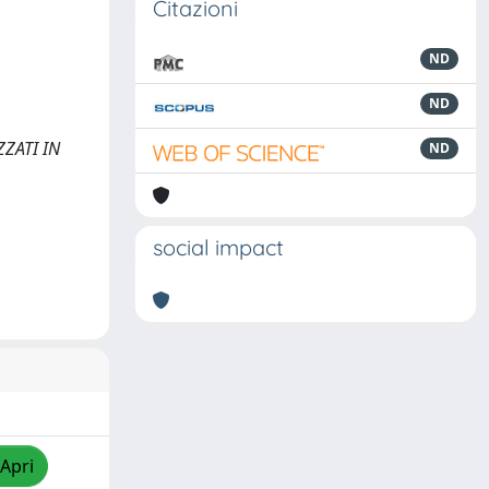
Citazioni
ND
ND
ZATI IN
ND
social impact
/Apri