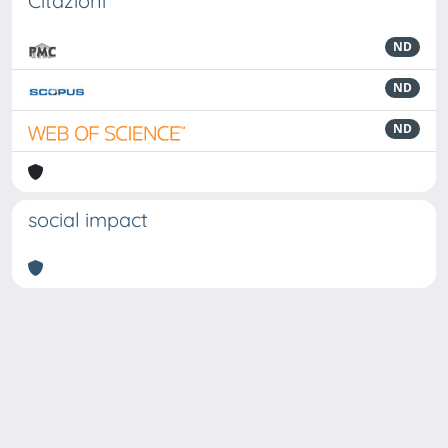
Citazioni
ND
ND
ND
social impact