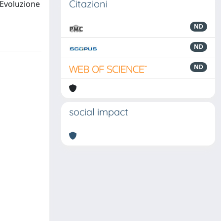
Citazioni
 Evoluzione
ND
ND
ND
social impact