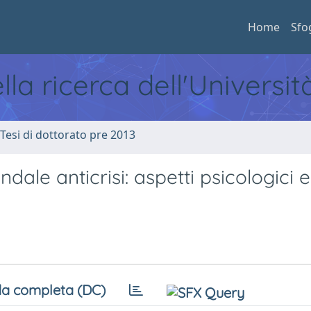
Home
Sfo
ella ricerca dell'Universi
 Tesi di dottorato pre 2013
ale anticrisi: aspetti psicologici e
a completa (DC)