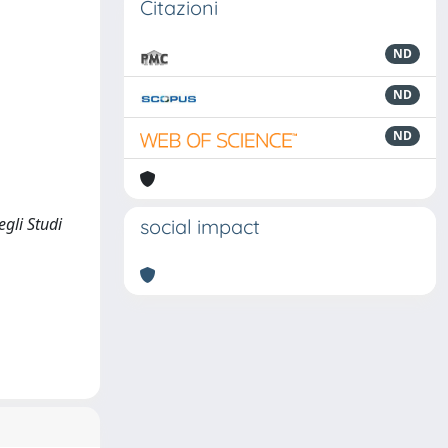
Citazioni
ND
ND
ND
egli Studi
social impact