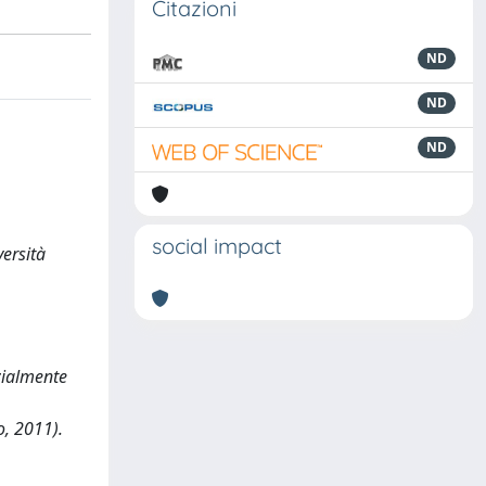
Citazioni
ND
ND
ND
social impact
versità
zialmente
o, 2011).