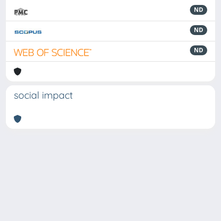
ND
ND
ND
social impact