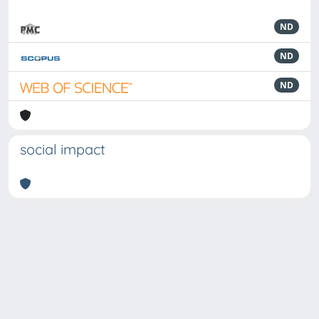
ND
ND
ND
social impact