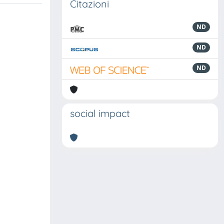
Citazioni
ND
ND
ND
social impact