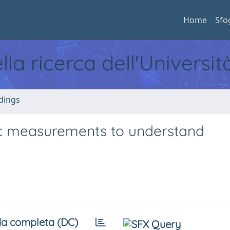
Home
Sfo
ella ricerca dell'Universi
dings
ctric measurements to understand
a completa (DC)