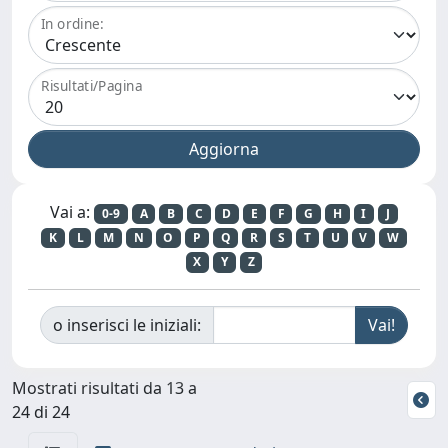
In ordine:
Risultati/Pagina
Vai a:
0-9
A
B
C
D
E
F
G
H
I
J
K
L
M
N
O
P
Q
R
S
T
U
V
W
X
Y
Z
o inserisci le iniziali:
Mostrati risultati da 13 a
24 di 24