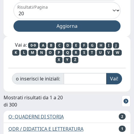
Risultati/Pagina
Vai a:
0-9
A
B
C
D
E
F
G
H
I
J
K
L
M
N
O
P
Q
R
S
T
U
V
W
X
Y
Z
o inserisci le iniziali:
Mostrati risultati da 1 a 20
di 300
Q: QUADERNI DI STORIA
2
QDR / DIDATTICA E LETTERATURA
1