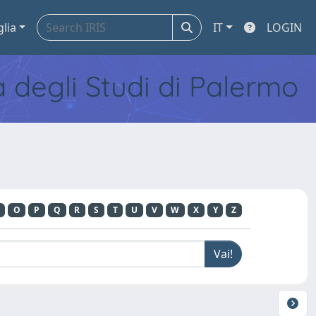
glia
IT
LOGIN
tà degli Studi di Palermo
O
P
Q
R
S
T
U
V
W
X
Y
Z