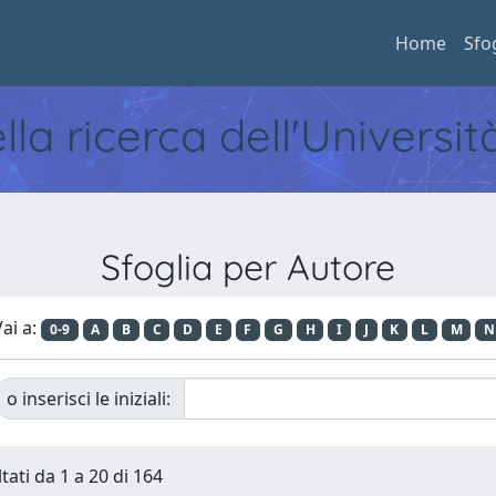
Home
Sfo
ella ricerca dell'Universi
Sfoglia per Autore
ai a:
0-9
A
B
C
D
E
F
G
H
I
J
K
L
M
N
o inserisci le iniziali:
tati da 1 a 20 di 164