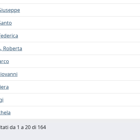
Giuseppe
Santo
Federica
, Roberta
arco
iovanni
iera
gi
chela
tati da 1 a 20 di 164