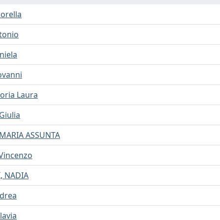
orella
tonio
niela
ovanni
boria Laura
Giulia
 MARIA ASSUNTA
Vincenzo
, NADIA
ndrea
lavia