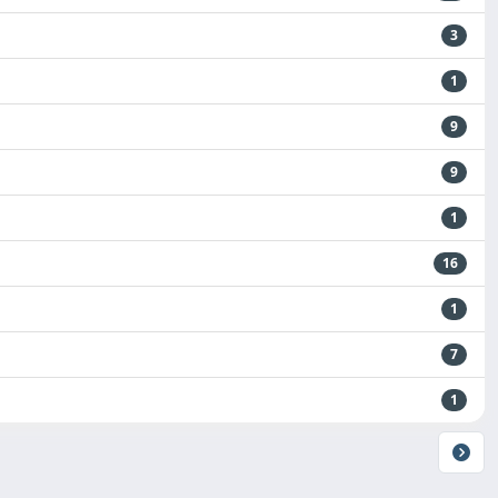
3
1
9
9
1
16
1
7
1