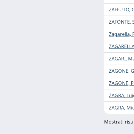
ZAFFUTO, 
ZAFONTE, 
Zagarella, 
ZAGARELLA
ZAGARI, M
ZAGONE, G
ZAGONE, P
ZAGRA, Lui
ZAGRA, Mi
Mostrati risul