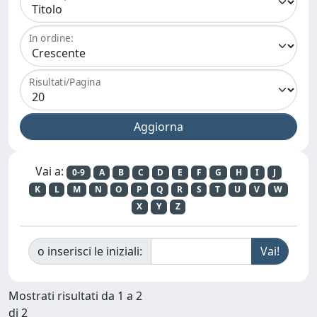
In ordine:
Risultati/Pagina
Vai a:
0-9
A
B
C
D
E
F
G
H
I
J
K
L
M
N
O
P
Q
R
S
T
U
V
W
X
Y
Z
o inserisci le iniziali:
Mostrati risultati da 1 a 2
di 2