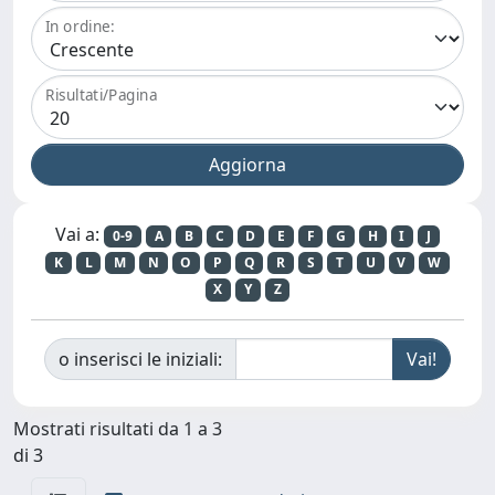
In ordine:
Risultati/Pagina
Vai a:
0-9
A
B
C
D
E
F
G
H
I
J
K
L
M
N
O
P
Q
R
S
T
U
V
W
X
Y
Z
o inserisci le iniziali:
Mostrati risultati da 1 a 3
di 3