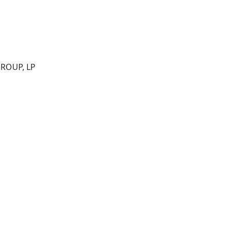
DALLAS, USA: CIG MEDIA GROUP, LP