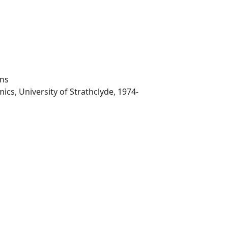
ons
-Glasgow : Dept. of Economics, University of Strathclyde, 1974-