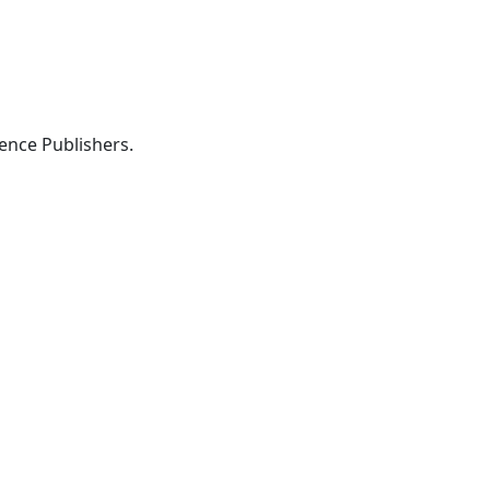
Barking, Essex: Applied Science Publishers.