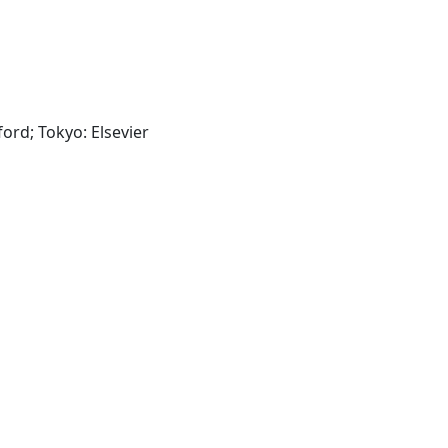
Amsterdam; New York; Oxford; Tokyo: Elsevier