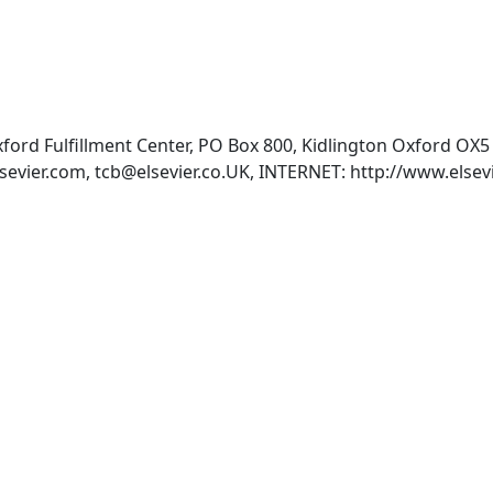
Oxford Fulfillment Center, PO Box 800, Kidlington Oxford O
sevier.com
,
tcb@elsevier.co.UK
, INTERNET: http://www.elsevi