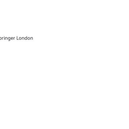
London: BioMed Central-Springer London