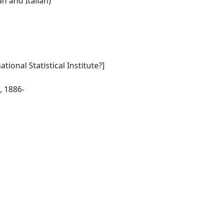
English:(French and German and Italian)
tional Statistical Institute?]
Rome: Imp. Héritiers Botta, 1886-