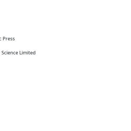
c Press
Kidlington Oxford: Elsevier Science Limited