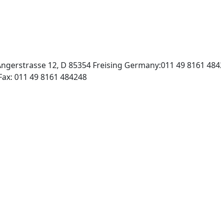
l:Angerstrasse 12, D 85354 Freising Germany:011 49 8161 48
http://www.psp-parlar.de, Fax: 011 49 8161 484248