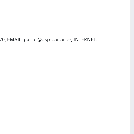
420, EMAIL:
parlar@psp-parlar.de
, INTERNET: