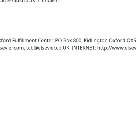
Multiple languages:(summaries/abstracts in English
Oxford Fulfillment Center, PO Box 800, Kidlington Oxford O
sevier.com
,
tcb@elsevier.co.UK
, INTERNET: http://www.elsevi