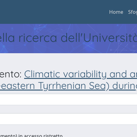
Home
Sfo
ella ricerca dell'Universi
mento:
Climatic variability and 
-eastern Tyrrhenian Sea) durin
cumento) in accesso ristretto