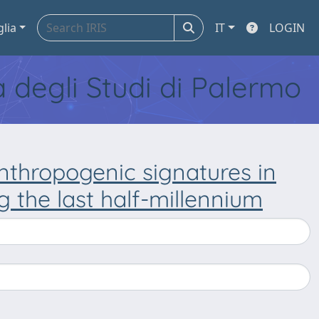
glia
IT
LOGIN
tà degli Studi di Palermo
anthropogenic signatures in
g the last half-millennium