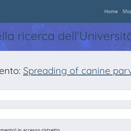
Home
Sfo
ella ricerca dell'Universi
mento:
Spreading of canine par
cumento) in accesso ristretto