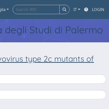
glia
IT
LOGIN
tà degli Studi di Palermo
vovirus type 2c mutants of