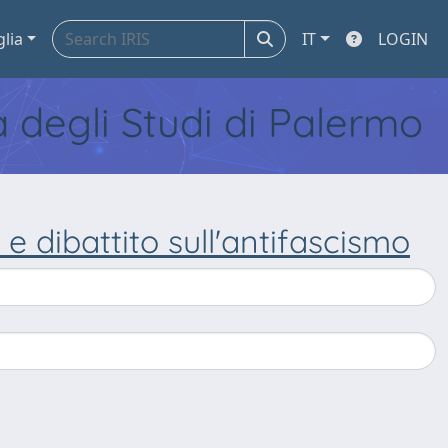
glia
IT
LOGIN
tà degli Studi di Palermo
e dibattito sull'antifascismo