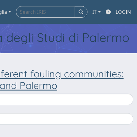
glia
IT
LOGIN
tà degli Studi di Palermo
ifferent fouling communities:
i and Palermo