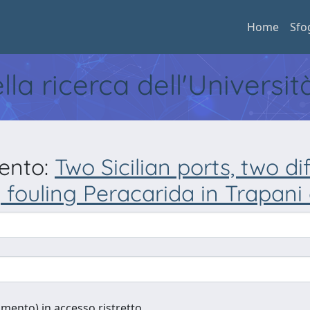
Home
Sfo
ella ricerca dell'Universi
mento:
Two Sicilian ports, two d
g fouling Peracarida in Trapan
cumento) in accesso ristretto