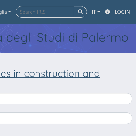
glia
IT
LOGIN
tà degli Studi di Palermo
ties in construction and