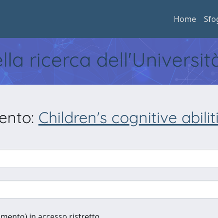
Home
Sfo
ella ricerca dell'Universi
mento:
Children's cognitive abili
cumento) in accesso ristretto