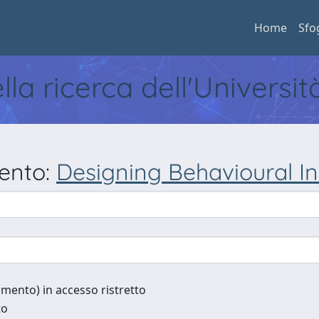
Home
Sfo
ella ricerca dell'Universi
mento:
Designing Behavioural In
cumento) in accesso ristretto
to