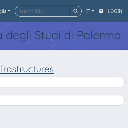
glia
IT
LOGIN
tà degli Studi di Palermo
frastructures