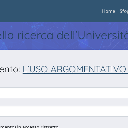
Home
Sfo
ella ricerca dell'Universi
mento:
L’USO ARGOMENTATIVO 
cumento) in accesso ristretto