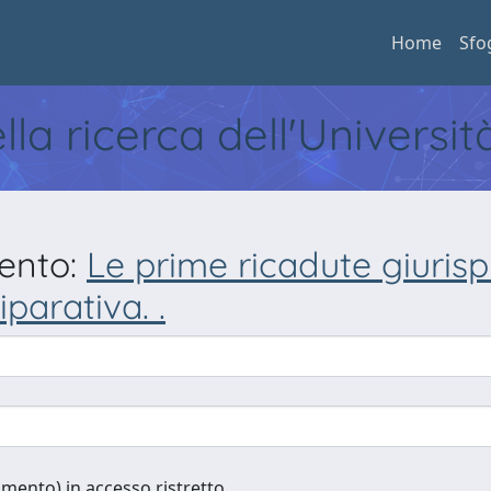
Home
Sfo
ella ricerca dell'Universi
mento:
Le prime ricadute giurispr
iparativa. .
cumento) in accesso ristretto