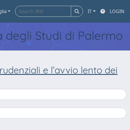
glia
IT
LOGIN
tà degli Studi di Palermo
udenziali e l’avvio lento dei