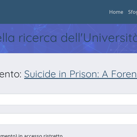
Home
Sfo
ella ricerca dell'Universi
mento:
Suicide in Prison: A Fore
cumento) in accesso ristretto