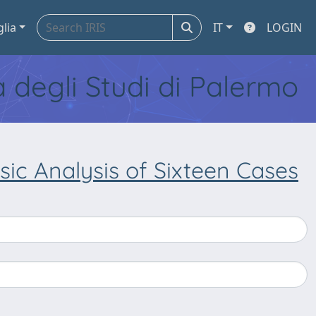
glia
IT
LOGIN
tà degli Studi di Palermo
nsic Analysis of Sixteen Cases