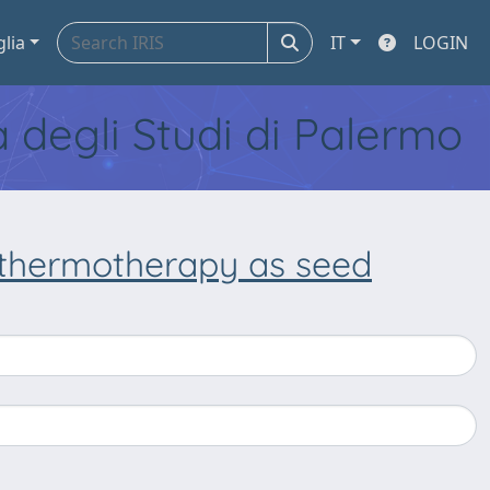
glia
IT
LOGIN
tà degli Studi di Palermo
 thermotherapy as seed