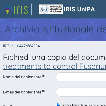
Archivio istituzionale d
IRIS
10447/684554
Richiedi una copia del docu
treatments to control Fusarium
Nome del richiedente
E-mail del richiedente
tutti i file (di questo do