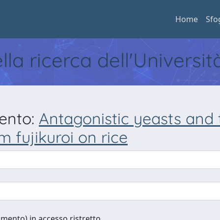
Home
Sfo
ella ricerca dell'Universi
mento:
Antagonistic yeasts and
 fujikuroi on rice
cumento) in accesso ristretto