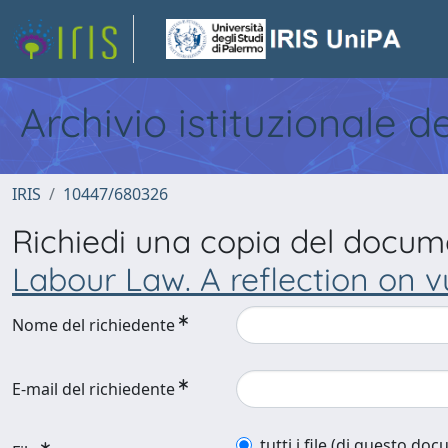
Archivio istituzionale d
IRIS
10447/680326
Richiedi una copia del docu
Labour Law. A reflection on vul
Nome del richiedente
E-mail del richiedente
tutti i file (di questo do