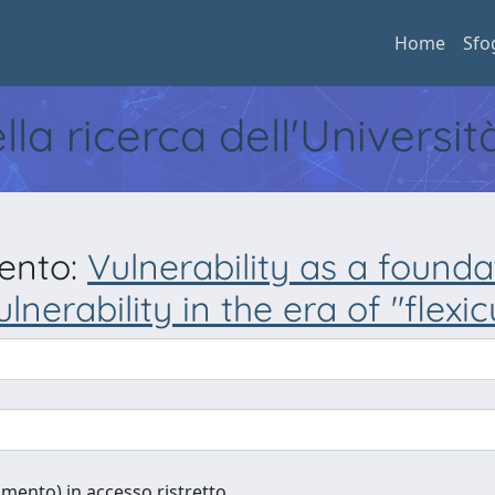
Home
Sfo
ella ricerca dell'Universi
mento:
Vulnerability as a founda
nerability in the era of "flexicu
cumento) in accesso ristretto