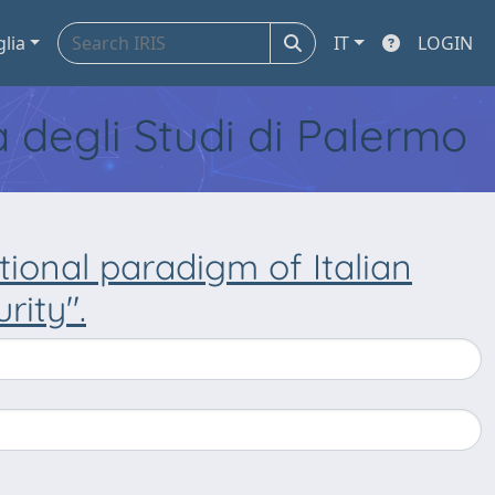
glia
IT
LOGIN
tà degli Studi di Palermo
tional paradigm of Italian
rity".