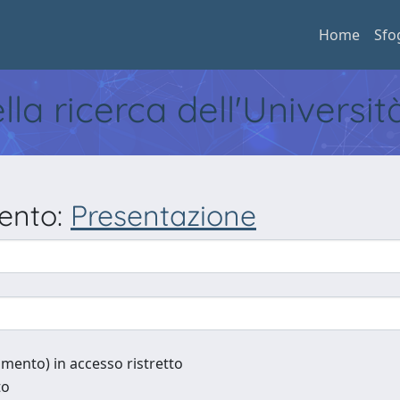
Home
Sfo
ella ricerca dell'Universi
mento:
Presentazione
cumento) in accesso ristretto
to