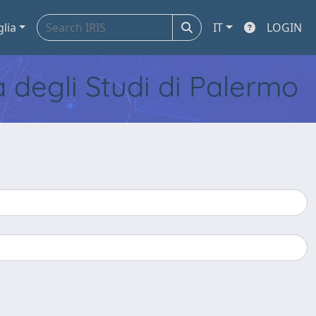
glia
IT
LOGIN
tà degli Studi di Palermo