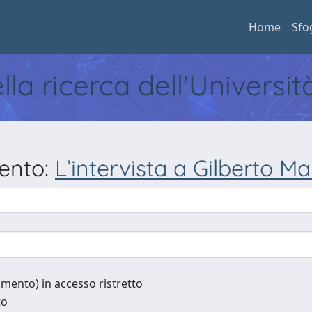
Home
Sfo
ella ricerca dell'Universi
mento:
L’intervista a Gilberto Mar
cumento) in accesso ristretto
to