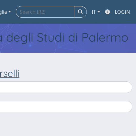
glia
IT
LOGIN
tà degli Studi di Palermo
selli