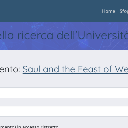
Home
Sfo
ella ricerca dell'Universi
mento:
Saul and the Feast of W
cumento) in accesso ristretto