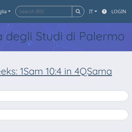
glia
IT
LOGIN
tà degli Studi di Palermo
eeks: 1Sam 10:4 in 4QSama