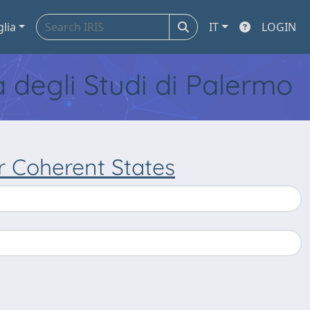
glia
IT
LOGIN
tà degli Studi di Palermo
 Coherent States