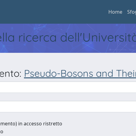
Home
Sfo
ella ricerca dell'Universi
mento:
Pseudo-Bosons and Their
cumento) in accesso ristretto
to