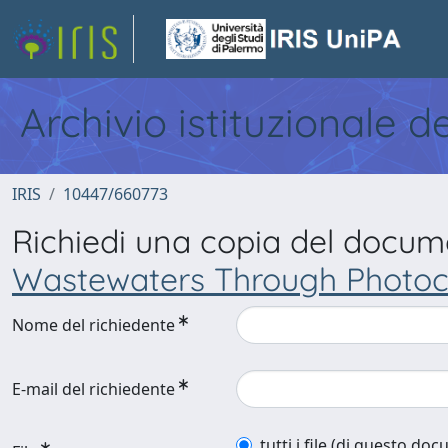
Archivio istituzionale d
IRIS
10447/660773
Richiedi una copia del docu
Wastewaters Through Photoca
Nome del richiedente
E-mail del richiedente
tutti i file (di questo do