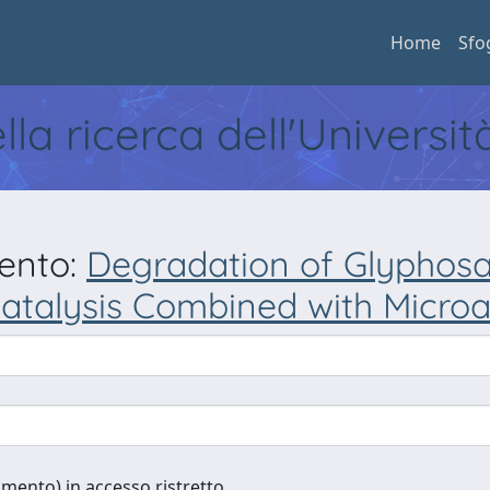
Home
Sfo
ella ricerca dell'Universi
mento:
Degradation of Glyphosat
talysis Combined with Micro
cumento) in accesso ristretto