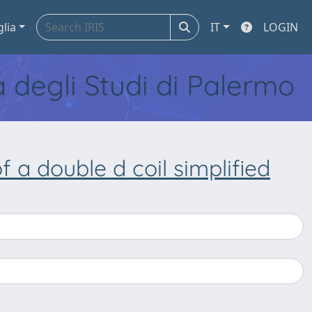
glia
IT
LOGIN
tà degli Studi di Palermo
f a double d coil simplified