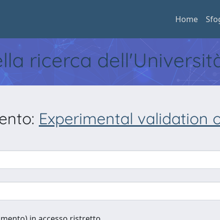
Home
Sfo
ella ricerca dell'Universi
mento:
Experimental validation o
cumento) in accesso ristretto