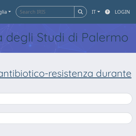
glia
IT
LOGIN
tà degli Studi di Palermo
antibiotico-resistenza durante