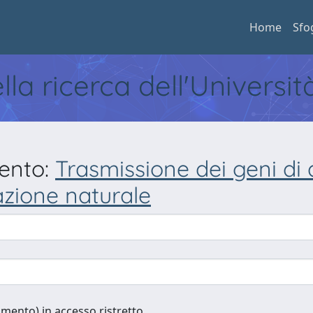
Home
Sfo
ella ricerca dell'Universi
mento:
Trasmissione dei geni di 
azione naturale
cumento) in accesso ristretto