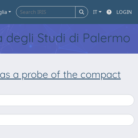
glia
IT
LOGIN
tà degli Studi di Palermo
y as a probe of the compact