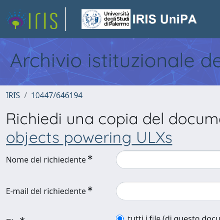
Archivio istituzionale d
IRIS
10447/646194
Richiedi una copia del docu
objects powering ULXs
Nome del richiedente
E-mail del richiedente
tutti i file (di questo do