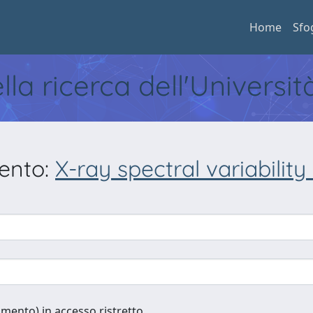
Home
Sfo
ella ricerca dell'Universi
mento:
X-ray spectral variabilit
cumento) in accesso ristretto