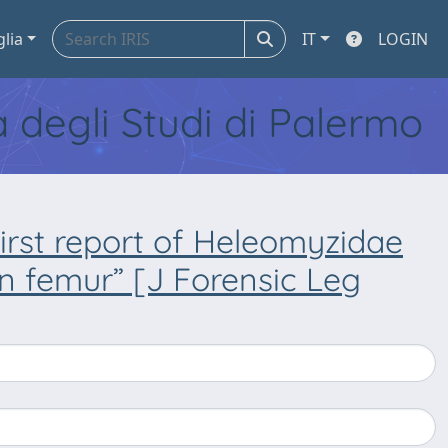
glia
IT
LOGIN
tà degli Studi di Palermo
First report of Heleomyzidae
an femur” [J Forensic Leg