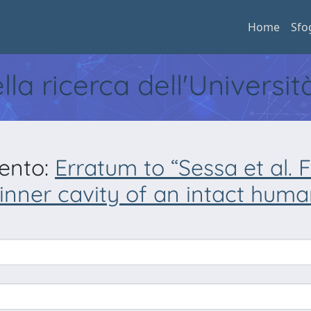
Home
Sfo
ella ricerca dell'Universi
mento:
Erratum to “Sessa et al. 
inner cavity of an intact hum