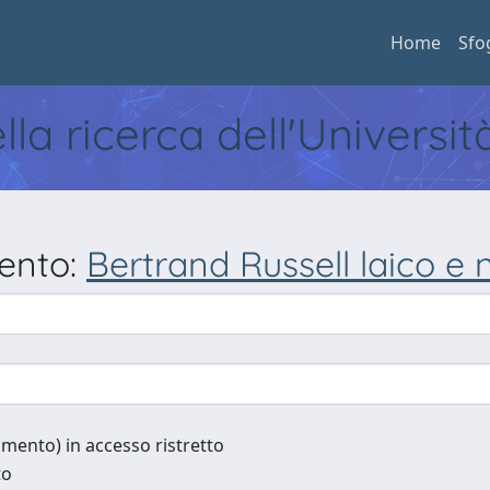
Home
Sfo
ella ricerca dell'Universi
mento:
Bertrand Russell laico e
cumento) in accesso ristretto
to