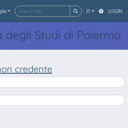
glia
IT
LOGIN
tà degli Studi di Palermo
 non credente